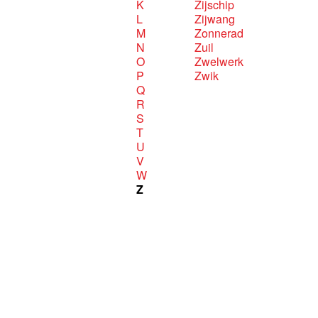
K
Zijschip
L
Zijwang
M
Zonnerad
N
Zuil
O
Zwelwerk
P
Zwik
Q
R
S
T
U
V
W
Z