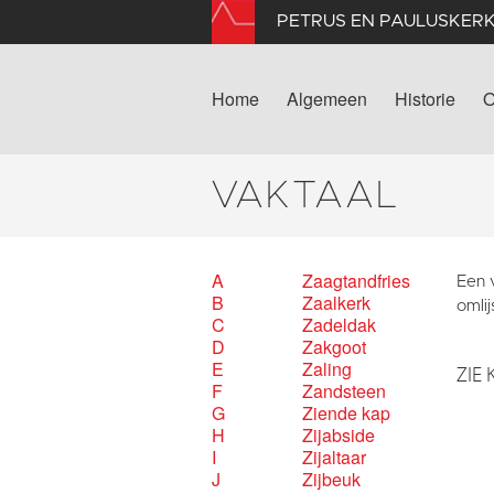
PETRUS EN PAULUSKER
Home
Algemeen
Historie
O
VAKTAAL
A
Zaagtandfries
Een v
B
Zaalkerk
omlij
C
Zadeldak
D
Zakgoot
E
Zaling
ZIE 
F
Zandsteen
G
Ziende kap
H
Zijabside
I
Zijaltaar
J
Zijbeuk