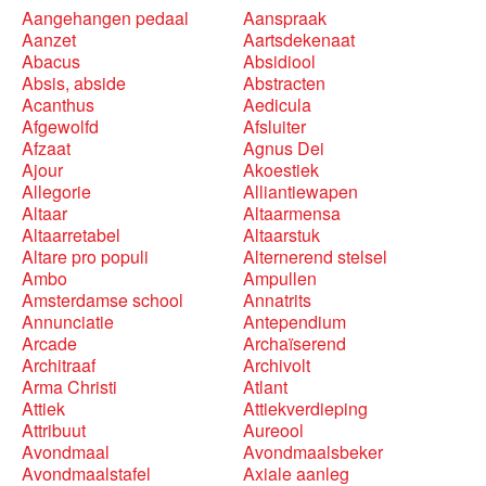
Aangehangen pedaal
Aanspraak
Aanzet
Aartsdekenaat
Abacus
Absidiool
Absis, abside
Abstracten
Acanthus
Aedicula
Afgewolfd
Afsluiter
Afzaat
Agnus Dei
Ajour
Akoestiek
Allegorie
Alliantiewapen
Altaar
Altaarmensa
Altaarretabel
Altaarstuk
Altare pro populi
Alternerend stelsel
Ambo
Ampullen
Amsterdamse school
Annatrits
Annunciatie
Antependium
Arcade
Archaïserend
Architraaf
Archivolt
Arma Christi
Atlant
Attiek
Attiekverdieping
Attribuut
Aureool
Avondmaal
Avondmaalsbeker
Avondmaalstafel
Axiale aanleg