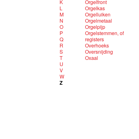
K
Orgelfront
L
Orgelkas
M
Orgelluiken
N
Orgelmetaal
O
Orgelpijp
P
Orgelstemmen, of
Q
registers
R
Overhoeks
S
Oversnijding
T
Oxaal
U
V
W
Z