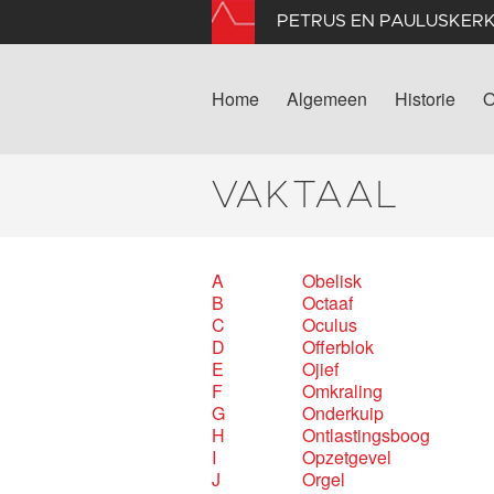
PETRUS EN PAULUSKER
Home
Algemeen
Historie
O
VAKTAAL
A
Obelisk
B
Octaaf
C
Oculus
D
Offerblok
E
Ojief
F
Omkraling
G
Onderkuip
H
Ontlastingsboog
I
Opzetgevel
J
Orgel