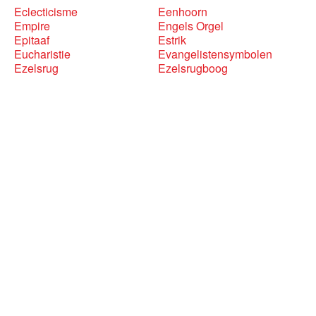
Eclecticisme
Eenhoorn
Empire
Engels Orgel
Epitaaf
Estrik
Eucharistie
Evangelistensymbolen
Ezelsrug
Ezelsrugboog