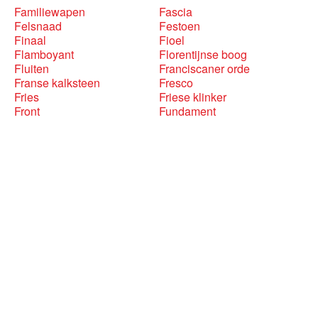
Familiewapen
Fascia
Felsnaad
Festoen
Finaal
Fioel
Flamboyant
Florentijnse boog
Fluiten
Franciscaner orde
Franse kalksteen
Fresco
Fries
Friese klinker
Front
Fundament