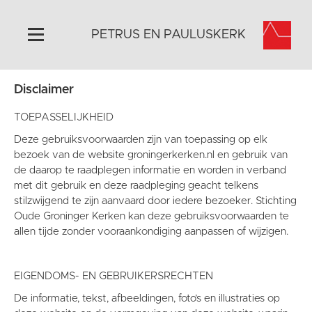
PETRUS EN PAULUSKERK
Disclaimer
Home
Algemeen
TOEPASSELIJKHEID
Historie
Deze gebruiksvoorwaarden zijn van toepassing op elk
bezoek van de website groningerkerken.nl en gebruik van
Omgeving
de daarop te raadplegen informatie en worden in verband
Activiteiten
met dit gebruik en deze raadpleging geacht telkens
stilzwijgend te zijn aanvaard door iedere bezoeker. Stichting
Steun ons
Oude Groninger Kerken kan deze gebruiksvoorwaarden te
Contact
allen tijde zonder vooraankondiging aanpassen of wijzigen.
Vaktaal
EIGENDOMS- EN GEBRUIKERSRECHTEN
De informatie, tekst, afbeeldingen, foto’s en illustraties op