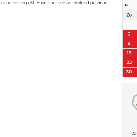
ur adipiscing elit. Fusce accumsan eleifend pulvinar.
Zo
2
9
16
23
30
23