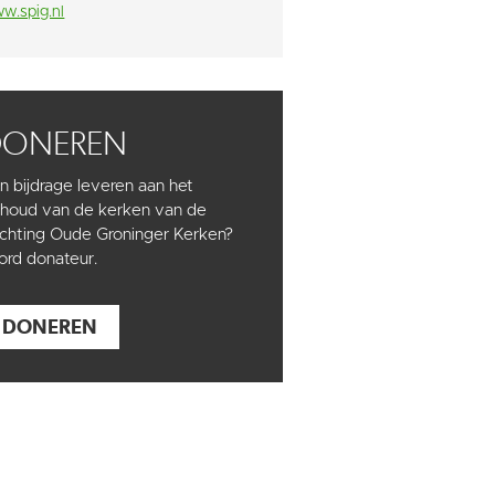
w.spig.nl
DONEREN
n bijdrage leveren aan het
houd van de kerken van de
ichting Oude Groninger Kerken?
rd donateur.
DONEREN