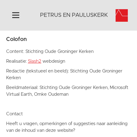
PETRUS EN PAULUSKERK
Colofon
Home
Algemeen
Content: Stichting Oude Groninger Kerken
Historie
Realisatie:
Slash2
webdesign
Omgeving
Redactie (tekstueel en beeld): Stichting Oude Groninger
Kerken
Activiteiten
Beeldmateriaal: Stichting Oude Groninger Kerken, Microsoft
Steun ons
Virtual Earth, Omke Oudeman
Contact
Vaktaal
Contact
Heeft u vragen, opmerkingen of suggesties naar aanleiding
van de inhoud van deze website?