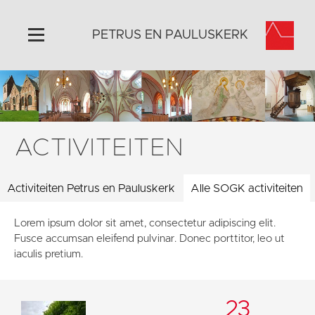
PETRUS EN PAULUSKERK
Home
Algemeen
Historie
ACTIVITEITEN
Omgeving
Activiteiten
Activiteiten Petrus en Pauluskerk
Alle SOGK activiteiten
Steun ons
Lorem ipsum dolor sit amet, consectetur adipiscing elit.
Contact
Fusce accumsan eleifend pulvinar. Donec porttitor, leo ut
Vaktaal
iaculis pretium.
23