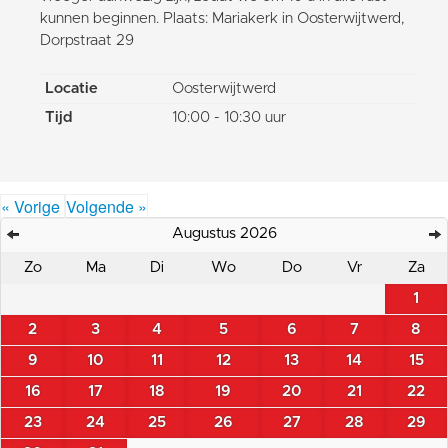
kunnen beginnen. Plaats: Mariakerk in Oosterwijtwerd,
Dorpstraat 29
Locatie
Oosterwijtwerd
Tijd
10:00 - 10:30 uur
« Vorige
Volgende »
Augustus 2026
Zo
Ma
Di
Wo
Do
Vr
Za
1
2
3
4
5
6
7
8
9
10
11
12
13
14
15
16
17
18
19
20
21
22
23
24
25
26
27
28
29